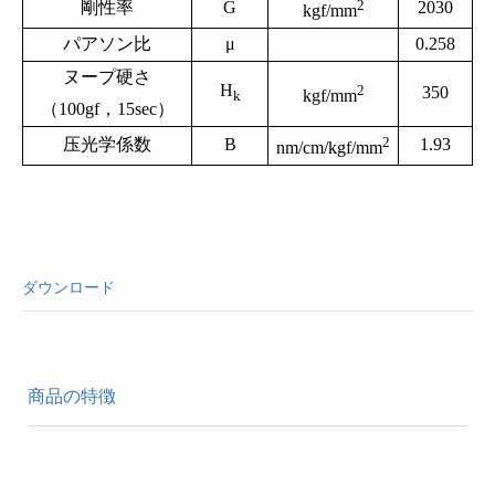
2
剛性率
G
2030
kgf/mm
パアソン比
μ
0.258
ヌープ硬さ
H
2
350
kgf/mm
k
（100gf，15sec）
2
压光学係数
B
1.93
nm/cm/kgf/mm
ダウンロード
商品の特徴