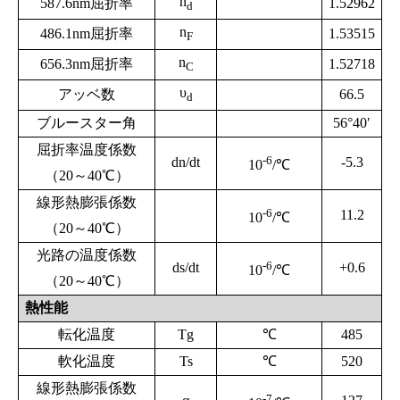
n
587.6nm屈折率
1.52962
d
n
486.1nm屈折率
1.53515
F
n
656.3nm屈折率
1.52718
C
υ
アッベ数
66.5
d
ブルースター角
56°40′
屈折率温度係数
-6
dn/dt
-5.3
10
/℃
（20～40℃）
線形熱膨張係数
-6
11.2
10
/℃
（20～40℃）
光路の温度係数
-6
ds/dt
+0.6
10
/℃
（20～40℃）
熱性能
転化温度
Tg
℃
485
軟化温度
Ts
℃
520
線形熱膨張係数
-7