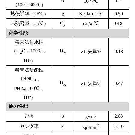
α
127
10
/℃
（100～300℃）
熱伝導率（25℃）
χ
Kcal/m·h·℃
0.50
C
比熱容量（25℃）
cal/g·℃
018
p
化学性能
粉末法耐水性
（H
O，100℃，
D
wt. 失重%
0.13
2
w
1Hr）
粉末法耐酸性
（HNO
，
3
D
wt. 失重%
0.47
A
PH2.2,100℃，
1Hr）
他の
性能
3
密度
ρ
2.83
g/cm
2
ヤング率
E
5110
kgf/mm