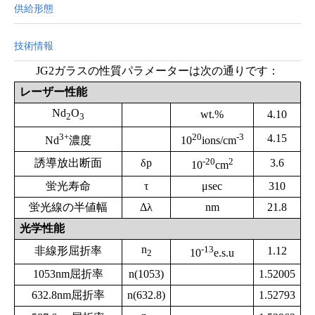
供給形態
技術情報
JG2ガラスの性質パラメーターは次の通りです：
レーザー性能
Nd
O
wt.%
4.10
2
3
3+
20
-3
4.15
Nd
濃度
10
ions/cm
-20
2
誘導放出断面
δp
3.6
10
cm
蛍光寿命
τ
μsec
310
蛍光線の半値幅
Δλ
nm
21.8
光学性能
n
-13
非線形屈折率
1.12
10
e.s.u
2
1053nm屈折率
n(1053)
1.52005
632.8nm屈折率
n(632.8)
1.52793