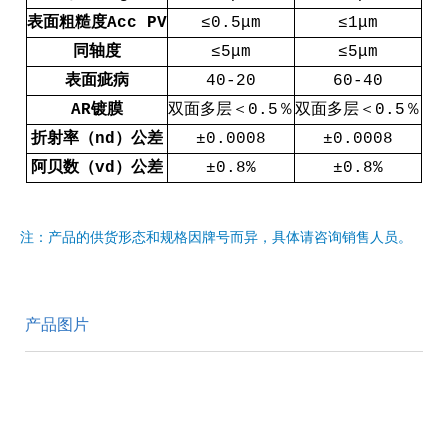
表面粗糙度Acc PV
≤0.5μm
≤1μm
同轴度
≤5μm
≤5μm
表面疵病
40-20
60-40
AR镀膜
双面多层＜0.5％
双面多层＜0.5％
折射率（nd）公差
±0.0008
±0.0008
阿贝数（vd）公差
±0.8%
±0.8%
注：产品的供货形态和规格因牌号而异，具体请咨询销售人员。
产品图片