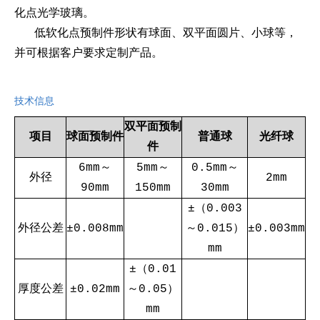
化点光学玻璃。
低软化点预制件形状有球面、双平面圆片、小球等，
并可根据客户要求定制产品。
技术信息
双平面预制
项目
球面预制件
普通球
光纤球
件
6mm～
5mm～
0.5mm～
外径
2mm
90mm
150mm
30mm
±（0.003
外径公差
±0.008mm
～0.015）
±0.003mm
mm
±（0.01
厚度公差
±0.02mm
～0.05）
mm