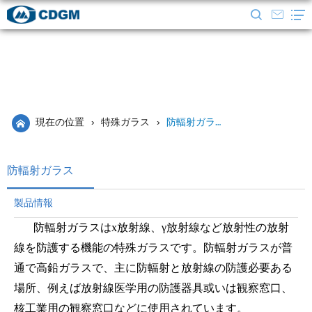
現在の位置
›
特殊ガラス
›
防輻射ガラス
防輻射ガラス
製品情報
防輻射ガラスはx放射線、
γ
放射線など放射性の放射
線を防護する機能の特殊ガラスです。防輻射ガラスが普
通で高鉛ガラスで、主に防輻射と放射線の防護必要ある
場所、例えば放射線医学用の防護器具或いは観察窓口、
核工業用の観察窓口などに使用されています。