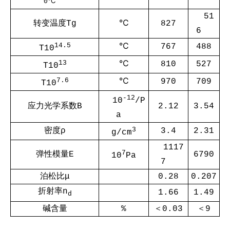
0℃
51
转变温度Tg
℃
827
6
14.5
℃
767
488
T10
13
℃
810
527
T10
7.6
℃
970
709
T10
-12
10
/P
应力光学系数B
2.12
3.54
a
3
密度ρ
3.4
2.31
g/cm
1117
7
弹性模量E
6790
10
Pa
7
泊松比μ
0.28
0.207
折射率n
1.66
1.49
d
碱含量
%
＜0.03
＜9