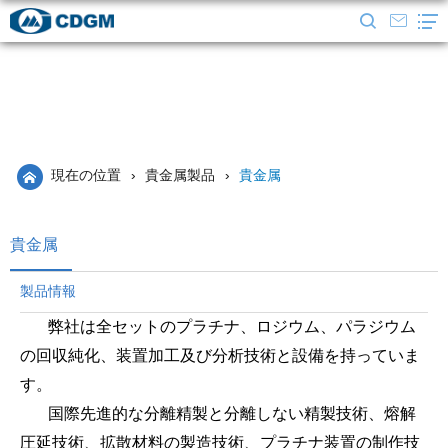
現在の位置
›
貴金属製品
›
貴金属
貴金属
製品情報
弊社は全セットのプラチナ、ロジウム、パラジウム
の回収純化、装置加工及び分析技術と設備を持っていま
す。
国際先進的な分離精製と分離しない精製技術、熔解
圧延技術、拡散材料の製造技術、プラチナ装置の制作技