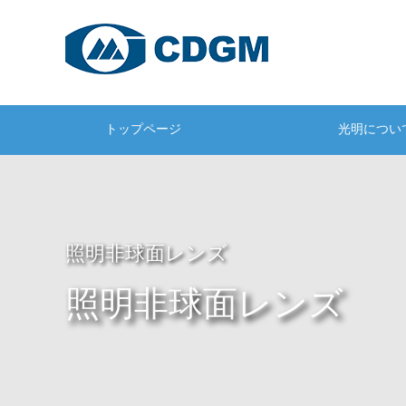
トップページ
光明につい
照明非球面レンズ
照明非球面レンズ