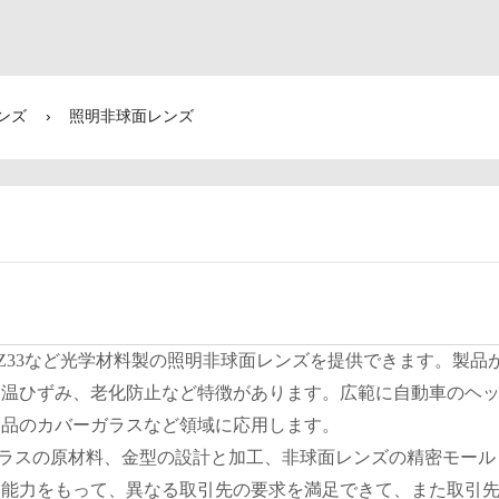
ンズ
›
照明非球面レンズ
9L、H-PZ33など光学材料製の照明非球面レンズを提供できます。製品
高温ひずみ、老化防止など特徴があります。広範に自動車のヘ
製品のカバーガラスなど領域に応用します。
ラスの原材料、金型の設計と加工、非球面レンズの精密モール
定能力をもって、異なる取引先の要求を満足できて、また取引