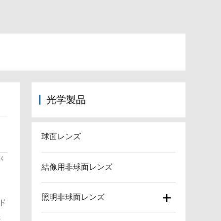
光学製品
球面レンズ
が
結像用非球面レンズ
ッ
照明非球面レンズ
ド
先