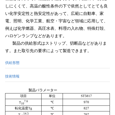
しにくくて、高温の酸性条件の下で依然としてとても良
い化学安定性と熱安定性があって、広範に自動車、家
電、照明、化学工業、航空・宇宙など領域に応用して、
例えば化学燃器、高圧水表、料理の入れ物、特殊灯殻、
ハロゲンランプなどがあります。
製品の供給形式はストリップ、切断品などがありま
す。また取引先の要求によって製造できます。
供給形態
技術情報
製品パラメーター
項目
単位
ST5817
7.6
℃
970
T
10
転化温度
Tg
℃
827
14.5
℃
767
T