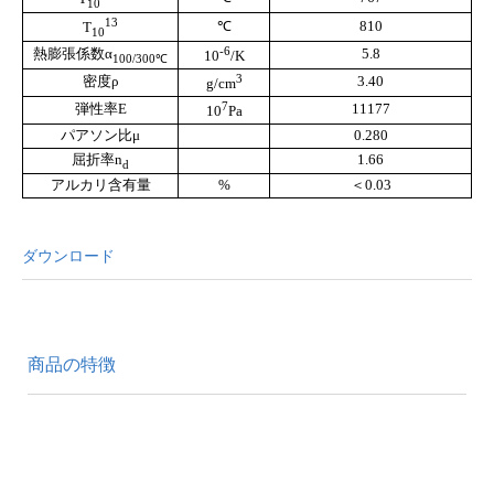
10
13
℃
810
T
10
-6
熱膨張係数
α
5.8
10
/K
100/300℃
3
密度ρ
3.40
g/cm
7
弾性率
E
11177
10
Pa
パアソン比
μ
0.280
屈折率
n
1.66
d
アルカリ含有
量
%
＜0.03
ダウンロード
商品の特徴