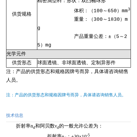
精密滴型料：形状：双凸椭球形
3
体积：（100～650）mm
供货规格
重量：（300～1830）m
g
产品重量公差：±（5～2
5）mg
光学元件
供货形态
球面透镜、非球面透镜、定制异形件
注：产品的供货形态和规格因牌号而异，具体请咨询销售
人员。
注：产品的供货形态和规格因牌号而异，具体请咨询销售人员。
技术信息
折射率n
和阿贝数ν
的一般允许公差为：
d
d
-5
折射率
n
：
±30×10