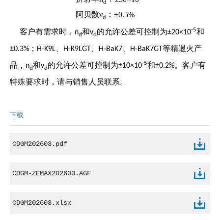
d
阿贝数
ν
：
±0.5%
d
-5
客户有需求时，
和
的允许公差可控制为
和
n
ν
±20×10
d
d
；
、
、
、
等精退火产
±0.3%
H-K9L
H-K9LGT
H-BaK7
H-BaK7GT
-5
品，
和
的允许公差可控制为
和
。客户有
n
ν
±10×10
±0.2%
d
d
特殊要求时，请与销售人员联系。
下载
CDGM202603.pdf
CDGM-ZEMAX202603.AGF
CDGM202603.xlsx