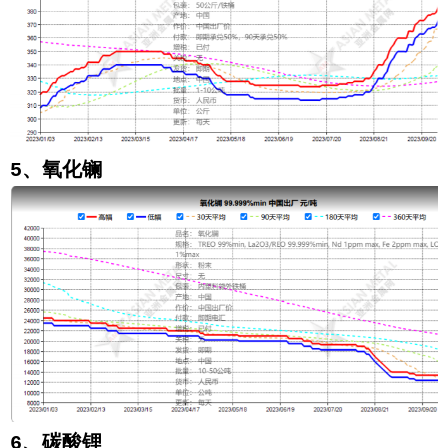
5、氧化
镧
6、碳酸锂