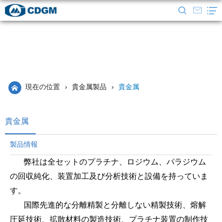
現在の位置
›
貴金属製品
›
貴金属
貴金属
製品情報
弊社は全セットのプラチナ、ロジウム、パラジウム
の回収純化、装置加工及び分析技術と設備を持っていま
す。
国際先進的な分離精製と分離しない精製技術、熔解
圧延技術、拡散材料の製造技術、プラチナ装置の制作技