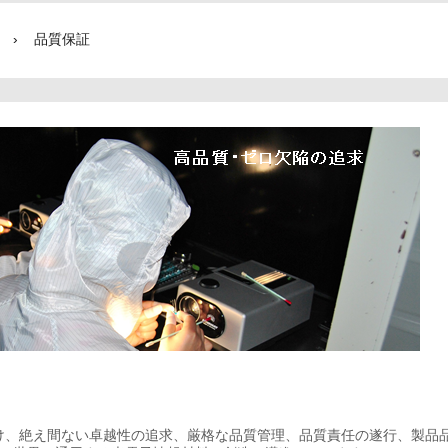
›
品質保証
、絶え間ない卓越性の追求、厳格な品質管理、品質責任の遂行、製品