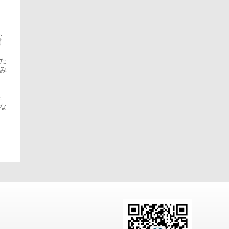
後、
質
た
み
ス
生
な