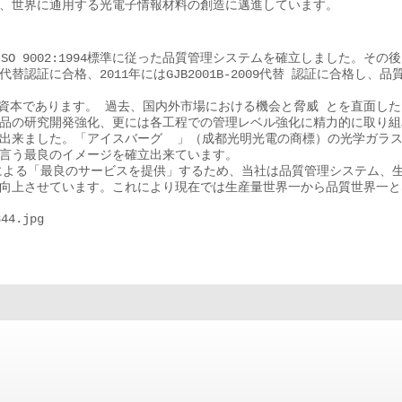
、世界に通用する光電子情報材料の創造に邁進しています。
 9002:1994標準に従った品質管理システムを確立しました。その
15代替認証に合格、2011年にはGJB2001B-2009代替 認証に合格し、品
本であります。 過去、国内外市場における機会と脅威 とを直面した
品の研究開発強化、更には各工程での管理レベル強化に精力的に取り組
出来ました。「アイスバーグ 」（成都光明光電の商標）の光学ガラ
言う最良のイメージを確立出来ています。
る「最良のサービスを提供」するため、当社は品質管理システム、
向上させています。これにより現在では生産量世界一から品質世界一と