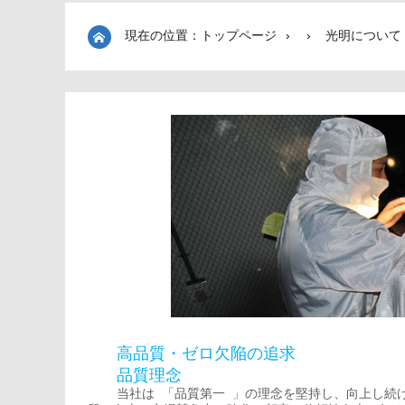
現在の位置：トップページ ›
›
光明について
高品質・ゼロ欠陥の追求
品質理念
当社は 「品質第一 」の理念を堅持し、向上し続け