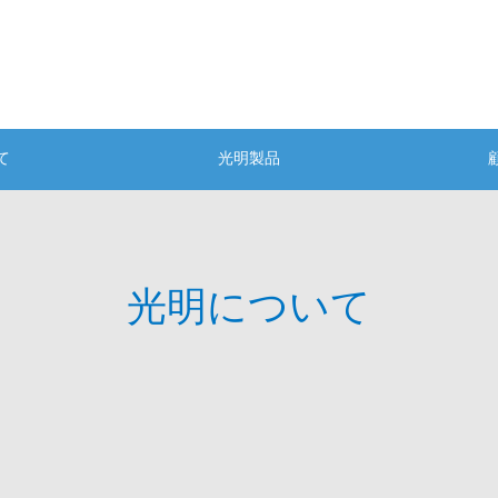
て
光明製品
光明について