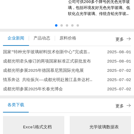
公司可供200多个牌号的无色光学玻
璃，包括环境友好无色光学玻璃、低
软化点光学玻璃、传统含铅光学玻璃
以及耐辐射玻璃等。
企业新闻
产品动态
原料价格
更多
国家“特种光学玻璃材料技术创新中心”完成首批科研基金项目遴选评审
2025-08-01
成都光明牵头修订的两项国家标准正式获批发布
2025-08-01
成都光明参展2025年德国慕尼黑国际光电展
2025-07-02
情系奔达 共绘振兴——成都光明赴雅江县奔达村开展调研慰问活动
2025-07-02
成都光明参展2025年长春光博会
2025-07-02
各类下载
更多
Excel格式文档
光学玻璃数据表