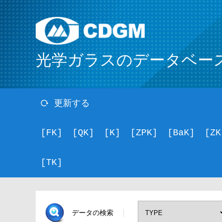
光学ガラスのデータベー
更新する
[FK]
[QK]
[K]
[ZPK]
[BaK]
[ZK
[TK]
データの検索