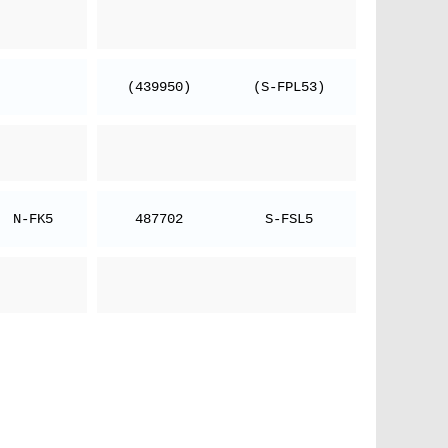
(439950)
(S-FPL53)
N-FK5
487702
S-FSL5