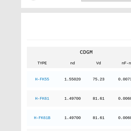
CDGM
TYPE
nd
Vd
nF-n
H-FK55
1.55020
75.23
0.007
H-FK61
1.49700
81.61
0.006
H-FK61B
1.49700
81.61
0.006