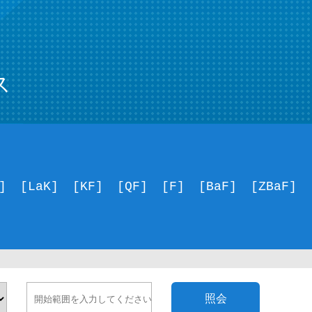
ス
]
[LaK]
[KF]
[QF]
[F]
[BaF]
[ZBaF]
照会