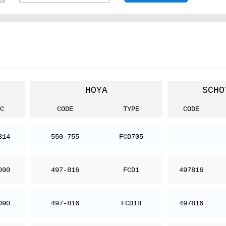
HOYA
SCHO
C
CODE
TYPE
CODE
314
550-755
FCD705
090
497-816
FCD1
497816
090
497-816
FCD1B
497816