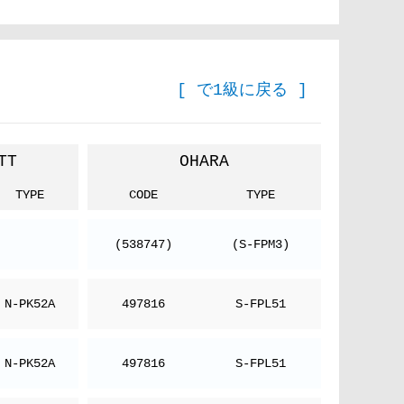
[ で1級に戻る ]
TT
OHARA
TYPE
CODE
TYPE
(538747)
(S-FPM3)
N-PK52A
497816
S-FPL51
N-PK52A
497816
S-FPL51