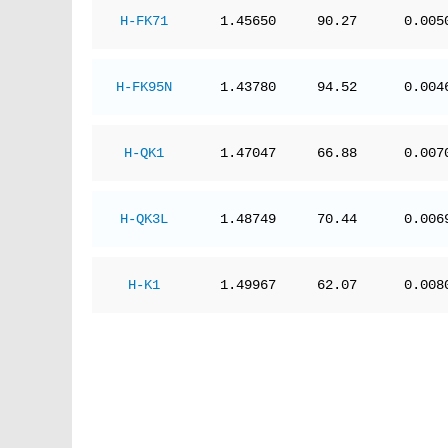
H-FK71
1.45650
90.27
0.005
H-FK95N
1.43780
94.52
0.004
H-QK1
1.47047
66.88
0.007
H-QK3L
1.48749
70.44
0.006
H-K1
1.49967
62.07
0.008